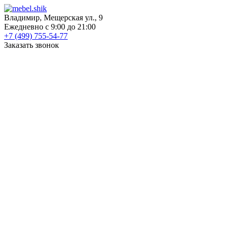
Владимир, Мещерская ул., 9
Ежедневно с 9:00 до 21:00
+7 (499) 755-54-77
Заказать звонок
КАТАЛОГ
Шкафы
Шкафы-купе
Распашные шкафы
Угловые шкафы
Книжные шкафы
Шкафы для посуды
Пеналы
Встраиваемые шкафы
Прихожие
Готовые прихожие
Шкафы
Банкетки
Зеркала
Обувницы
Вешалки
Гардеробные