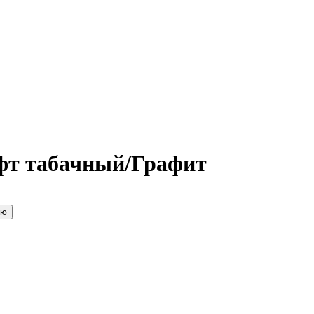
афт табачный/Графит
ию