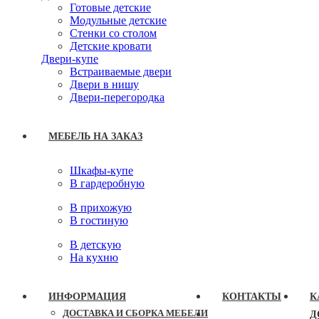
Готовые детские
Модульные детские
Стенки со столом
Детские кровати
Двери-купе
Встраиваемые двери
Двери в нишу
Двери-перегородка
МЕБЕЛЬ НА ЗАКАЗ
Шкафы-купе
В гардеробную
В прихожую
В гостиную
В детскую
На кухню
ИНФОРМАЦИЯ
КОНТАКТЫ
К
ДОСТАВКА И СБОРКА МЕБЕЛИ
Д