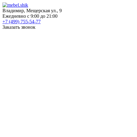
Владимир, Мещерская ул., 9
Ежедневно с 9:00 до 21:00
+7 (499) 755-54-77
Заказать звонок
КАТАЛОГ
Шкафы
Шкафы-купе
Распашные шкафы
Угловые шкафы
Книжные шкафы
Шкафы для посуды
Пеналы
Встраиваемые шкафы
Прихожие
Готовые прихожие
Шкафы
Банкетки
Зеркала
Обувницы
Вешалки
Гардеробные