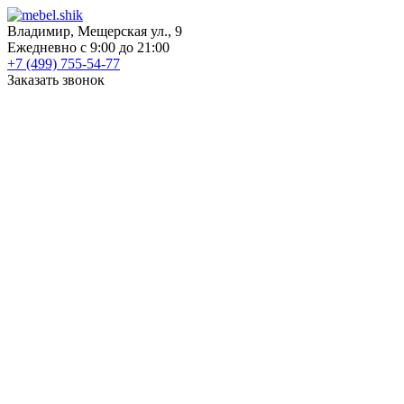
Владимир, Мещерская ул., 9
Ежедневно с 9:00 до 21:00
+7 (499) 755-54-77
Заказать звонок
КАТАЛОГ
Шкафы
Шкафы-купе
Распашные шкафы
Угловые шкафы
Книжные шкафы
Шкафы для посуды
Пеналы
Встраиваемые шкафы
Прихожие
Готовые прихожие
Шкафы
Банкетки
Зеркала
Обувницы
Вешалки
Гардеробные