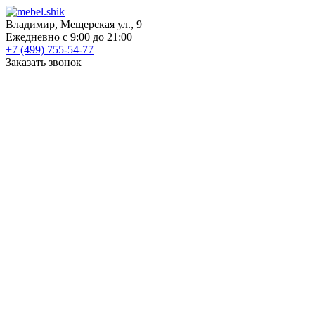
Владимир, Мещерская ул., 9
Ежедневно с 9:00 до 21:00
+7 (499) 755-54-77
Заказать звонок
КАТАЛОГ
Шкафы
Шкафы-купе
Распашные шкафы
Угловые шкафы
Книжные шкафы
Шкафы для посуды
Пеналы
Встраиваемые шкафы
Прихожие
Готовые прихожие
Шкафы
Банкетки
Зеркала
Обувницы
Вешалки
Гардеробные