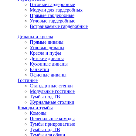
Готовые гардеробные
Модули для гардеробных
Прямые гардеробные
Угловые гардеробные
Встраиваемые гардеробные
Диваны и кресла
Прямые диваны
Угловые диваны
Кресла и пуфы
Детские диваны
Кухонные диваны
Банкетки
Офисные диваны
Гостиные
Стандартные стенки
Модульные гостиные
Тумбы под ТВ
Журнальные столики
Комоды и тумбы
Комоды
Пеленальные комоды
Тумбы прикроватные
Тумбы под ТВ
Тумбы для обуви