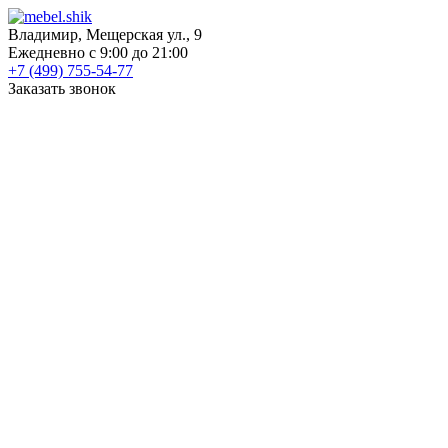
Владимир, Мещерская ул., 9
Ежедневно с 9:00 до 21:00
+7 (499) 755-54-77
Заказать звонок
КАТАЛОГ
Шкафы
Шкафы-купе
Распашные шкафы
Угловые шкафы
Книжные шкафы
Шкафы для посуды
Пеналы
Встраиваемые шкафы
Прихожие
Готовые прихожие
Шкафы
Банкетки
Зеркала
Обувницы
Вешалки
Гардеробные