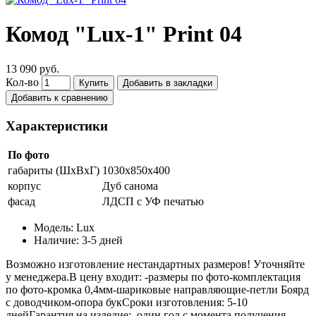
Комод "Lux-1" Print 04
13 090 руб.
Кол-во
Купить
Добавить в закладки
Добавить к сравнению
Характеристики
По фото
габариты (ШхВхГ)
1030х850х400
корпус
Дуб санома
фасад
ЛДСП с УФ печатью
Модель:
Lux
Наличие:
3-5 дней
Возможно изготовление нестандартных размеров! Уточняйте
у менеджера.В цену входит: -размеры по фото-комплектация
по фото-кромка 0,4мм-шариковые направляющие-петли Боярд
с доводчиком-опора букСроки изготовления: 5-10
днейГарантия на изделие: один год с момента получения