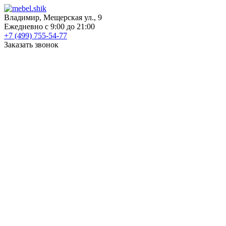
Владимир, Мещерская ул., 9
Ежедневно с 9:00 до 21:00
+7 (499) 755-54-77
Заказать звонок
КАТАЛОГ
Шкафы
Шкафы-купе
Распашные шкафы
Угловые шкафы
Книжные шкафы
Шкафы для посуды
Пеналы
Встраиваемые шкафы
Прихожие
Готовые прихожие
Шкафы
Банкетки
Зеркала
Обувницы
Вешалки
Гардеробные