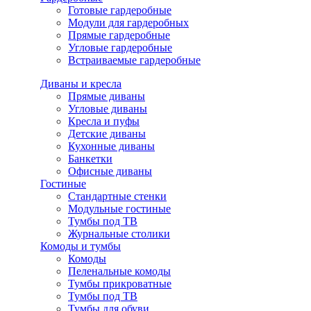
Готовые гардеробные
Модули для гардеробных
Прямые гардеробные
Угловые гардеробные
Встраиваемые гардеробные
Диваны и кресла
Прямые диваны
Угловые диваны
Кресла и пуфы
Детские диваны
Кухонные диваны
Банкетки
Офисные диваны
Гостиные
Стандартные стенки
Модульные гостиные
Тумбы под ТВ
Журнальные столики
Комоды и тумбы
Комоды
Пеленальные комоды
Тумбы прикроватные
Тумбы под ТВ
Тумбы для обуви