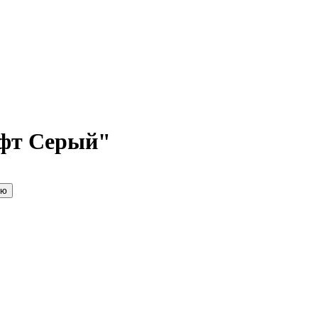
афт Серый"
ию