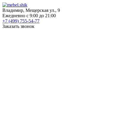
Владимир, Мещерская ул., 9
Ежедневно с 9:00 до 21:00
+7 (499) 755-54-77
Заказать звонок
КАТАЛОГ
Шкафы
Шкафы-купе
Распашные шкафы
Угловые шкафы
Книжные шкафы
Шкафы для посуды
Пеналы
Встраиваемые шкафы
Прихожие
Готовые прихожие
Шкафы
Банкетки
Зеркала
Обувницы
Вешалки
Гардеробные