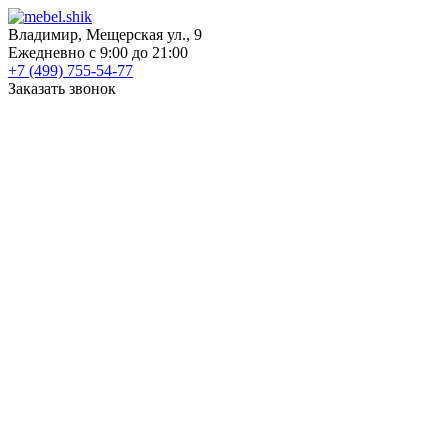
Владимир, Мещерская ул., 9
Ежедневно с 9:00 до 21:00
+7 (499) 755-54-77
Заказать звонок
КАТАЛОГ
Шкафы
Шкафы-купе
Распашные шкафы
Угловые шкафы
Книжные шкафы
Шкафы для посуды
Пеналы
Встраиваемые шкафы
Прихожие
Готовые прихожие
Шкафы
Банкетки
Зеркала
Обувницы
Вешалки
Гардеробные