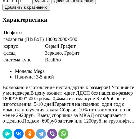
Кол-во
Купить
Добавить в закладки
Добавить к сравнению
Характеристики
По фото
габариты (ШхВхГ)
1800х2000х500
корпус
Серый Графит
фасад
Зеркало, Графит
система купе
RealPro
Модель:
Mega
Наличие:
3-5 дней
Возможно изготовление нестандартных размеров! Уточняйте
у менеджера.В цену входит: -цвет ЛДСП без наценки-размер
1800*2000*500-кромка 0,4мм-система-купе RealProСроки
изготовления: 5-10 днейГарантия на изделие: один год с
момента получения заказа.Сборка: 10% от стоимости, но не
менее 2920руб. Выезд сборщика за МКАД оговаривается
отдельно.Подъем: 600руб за этаж или 1200руб на груз.лифте..