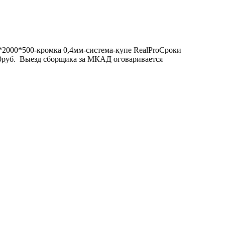
*2000*500-кромка 0,4мм-система-купе RealProСроки
920руб. Выезд сборщика за МКАД оговаривается