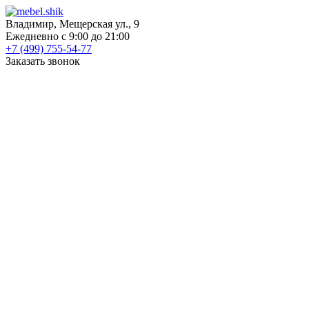
Владимир, Мещерская ул., 9
Ежедневно с 9:00 до 21:00
+7 (499) 755-54-77
Заказать звонок
КАТАЛОГ
Шкафы
Шкафы-купе
Распашные шкафы
Угловые шкафы
Книжные шкафы
Шкафы для посуды
Пеналы
Встраиваемые шкафы
Прихожие
Готовые прихожие
Шкафы
Банкетки
Зеркала
Обувницы
Вешалки
Гардеробные