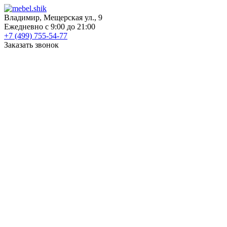
Владимир, Мещерская ул., 9
Ежедневно с 9:00 до 21:00
+7 (499) 755-54-77
Заказать звонок
КАТАЛОГ
Шкафы
Шкафы-купе
Распашные шкафы
Угловые шкафы
Книжные шкафы
Шкафы для посуды
Пеналы
Встраиваемые шкафы
Прихожие
Готовые прихожие
Шкафы
Банкетки
Зеркала
Обувницы
Вешалки
Гардеробные