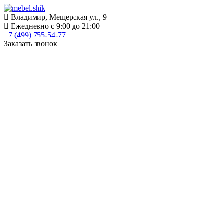
Владимир, Мещерская ул., 9
Ежедневно с 9:00 до 21:00
+7 (499) 755-54-77
Заказать звонок
КАТАЛОГ
Шкафы
Шкафы-купе
Распашные шкафы
Угловые шкафы
Книжные шкафы
Шкафы для посуды
Пеналы
Встраиваемые шкафы
Прихожие
Готовые прихожие
Шкафы
Банкетки
Зеркала
Обувницы
Вешалки
Гардеробные