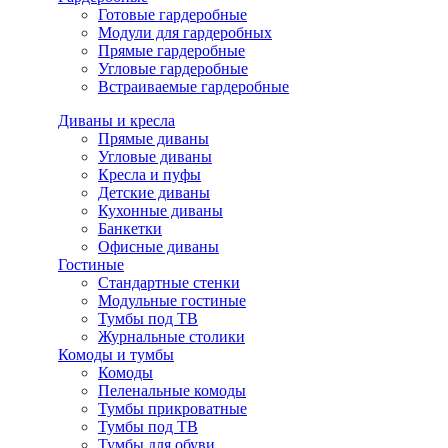
Готовые гардеробные
Модули для гардеробных
Прямые гардеробные
Угловые гардеробные
Встраиваемые гардеробные
Диваны и кресла
Прямые диваны
Угловые диваны
Кресла и пуфы
Детские диваны
Кухонные диваны
Банкетки
Офисные диваны
Гостиные
Стандартные стенки
Модульные гостиные
Тумбы под ТВ
Журнальные столики
Комоды и тумбы
Комоды
Пеленальные комоды
Тумбы прикроватные
Тумбы под ТВ
Тумбы для обуви