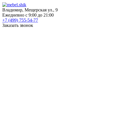
Владимир, Мещерская ул., 9
Ежедневно с 9:00 до 21:00
+7 (499) 755-54-77
Заказать звонок
КАТАЛОГ
Шкафы
Шкафы-купе
Распашные шкафы
Угловые шкафы
Книжные шкафы
Шкафы для посуды
Пеналы
Встраиваемые шкафы
Прихожие
Готовые прихожие
Шкафы
Банкетки
Зеркала
Обувницы
Вешалки
Гардеробные