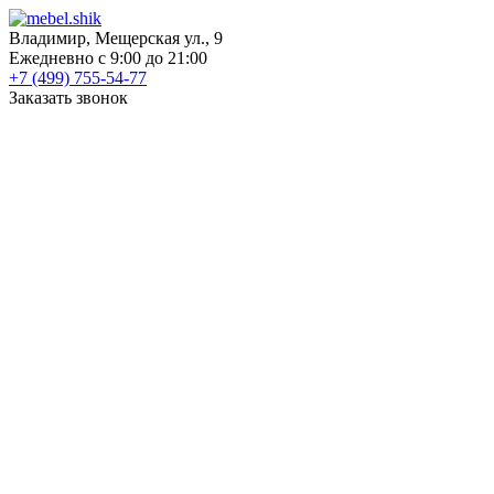
Владимир, Мещерская ул., 9
Ежедневно с 9:00 до 21:00
+7 (499) 755-54-77
Заказать звонок
КАТАЛОГ
Шкафы
Шкафы-купе
Распашные шкафы
Угловые шкафы
Книжные шкафы
Шкафы для посуды
Пеналы
Встраиваемые шкафы
Прихожие
Готовые прихожие
Шкафы
Банкетки
Зеркала
Обувницы
Вешалки
Гардеробные