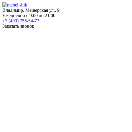
Владимир, Мещерская ул., 9
Ежедневно с 9:00 до 21:00
+7 (499) 755-54-77
Заказать звонок
КАТАЛОГ
Шкафы
Шкафы-купе
Распашные шкафы
Угловые шкафы
Книжные шкафы
Шкафы для посуды
Пеналы
Встраиваемые шкафы
Прихожие
Готовые прихожие
Шкафы
Банкетки
Зеркала
Обувницы
Вешалки
Гардеробные