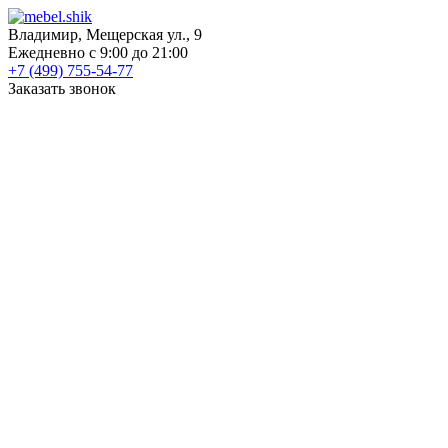
Владимир, Мещерская ул., 9
Ежедневно с 9:00 до 21:00
+7 (499) 755-54-77
Заказать звонок
КАТАЛОГ
Шкафы
Шкафы-купе
Распашные шкафы
Угловые шкафы
Книжные шкафы
Шкафы для посуды
Пеналы
Встраиваемые шкафы
Прихожие
Готовые прихожие
Шкафы
Банкетки
Зеркала
Обувницы
Вешалки
Гардеробные