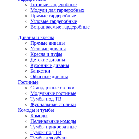
Готовые гардеробные
Модули для гардеробных
Прямые гардеробные
Угловые гардеробные
Встраиваемые гардеробные
Диваны и кресла
Прямые диваны
Угловые диваны
Кресла и пуфы
Детские диваны
Кухонные диваны
Банкетки
Офисные диваны
Гостиные
Стандартные стенки
Модульные гостиные
Тумбы под ТВ
Журнальные столики
Комоды и тумбы
Комоды
Пеленальные комоды
Тумбы прикроватные
Тумбы под ТВ
Тумбы для обуви