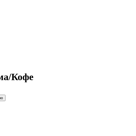
ма/Кофе
ию